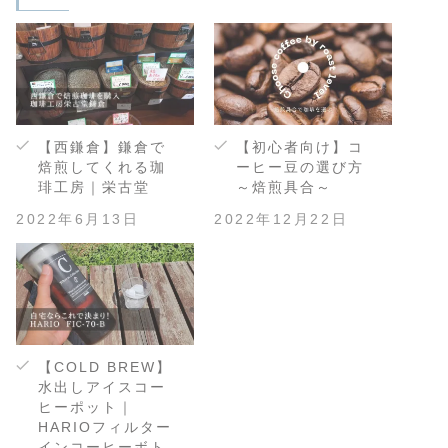
【西鎌倉】鎌倉で
【初心者向け】コ
焙煎してくれる珈
ーヒー豆の選び方
琲工房｜栄古堂
～焙煎具合～
2022年6月13日
2022年12月22日
【COLD BREW】
水出しアイスコー
ヒーポット｜
HARIOフィルター
インコーヒーボト