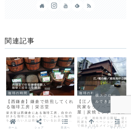
関連記事
珈琲の時間
珈琲の時間
横スクロー
【西鎌倉】鎌倉で焙煎してくれ
【江ノ電沿線】駅チカ3
ルできます
る珈琲工房｜栄古堂
民家をリノベーションし
屋｜炭焼ミンナミ定食
栄古堂は西鎌倉にある珈琲工房、自分の
好きな珈琲に出会ったり。これから珈琲
江ノ電「湘南海岸公園駅」徒歩
を始めたい人は焙煎しているお店に行く
民家をリノベーションした定食
のも勉強になりますよ
で焼き上げるメインに舌鼓！落
ホーム
シェア
目次へ
トップ
サイドバー
雰囲気でランチが楽しめます。